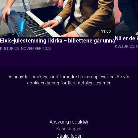
11:00
Nå er de 
Elvis-julestemning i kirka – billettene går unna
KULTUR
25.
KULTUR
25. NOVEMBER 2025
Vi benytter cookies for å forbedre brukeropplevelsen. Se vår
cookieerklæring for flere detaljer.
Les mer
.
Ansvarlig redaktør
Karin Jegtvik
Daglig leder