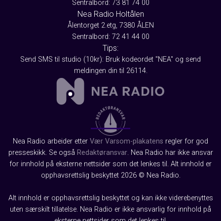
Sentralbord: 73 81 74 00
Nea Radio Holtålen
Ålentorget 2.etg, 7380 ÅLEN
Sentralbord: 72 41 44 00
Tips:
Send SMS til studio (10kr): Bruk kodeordet "NEA" og send
meldingen din til 26114.
Nea Radio arbeider etter
Vær Varsom-plakatens
regler for god
presseskikk. Se også
Redaktøransvar
. Nea Radio har ikke ansvar
for innhold på eksterne nettsider som det lenkes til. Alt innhold er
opphavsrettslig beskyttet 2026 © Nea Radio.
Alt innhold er opphavsrettslig beskyttet og kan ikke viderebenyttes
uten særskilt tillatelse. Nea Radio er ikke ansvarlig for innhold på
eksterne nettsider som det lenkes til.