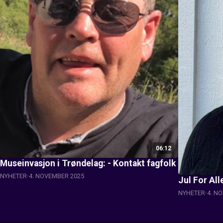
06:12
Museinvasjon i Trøndelag: - Kontakt fagfolk
NYHETER
4. NOVEMBER 2025
Jul For All
NYHETER
4. N