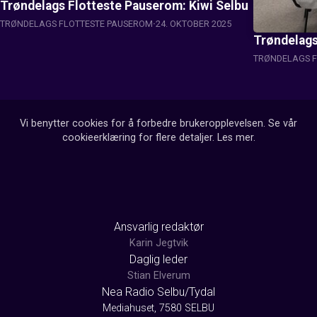
Trøndelags Flotteste Pauserom: Kiwi Selbu
TRØNDELAGS FLOTTESTE PAUSEROM
24. OKTOBER 2025
Trøndelags
TRØNDELAGS F
Vi benytter cookies for å forbedre brukeropplevelsen. Se vår
cookieerklæring for flere detaljer.
Les mer
.
Ansvarlig redaktør
Karin Jegtvik
Daglig leder
Stian Elverum
Nea Radio Selbu/Tydal
Mediahuset, 7580 SELBU