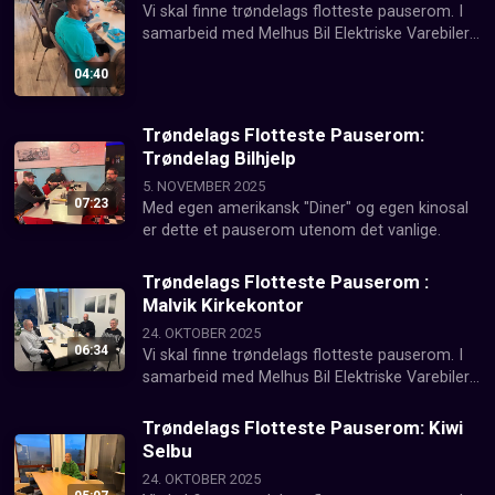
Vi skal finne trøndelags flotteste pauserom. I 
samarbeid med Melhus Bil Elektriske Varebiler 
besøker vi hver fredag en ny arbeidsplass. 
04:40
Denne gangen var det Jentene på Tunet som 
fikk besøk av Nea Radio.
Trøndelags Flotteste Pauserom:
Trøndelag Bilhjelp
5. NOVEMBER 2025
07:23
Med egen amerikansk "Diner" og egen kinosal 
er dette et pauserom utenom det vanlige.
Trøndelags Flotteste Pauserom :
Malvik Kirkekontor
24. OKTOBER 2025
06:34
Vi skal finne trøndelags flotteste pauserom. I 
samarbeid med Melhus Bil Elektriske Varebiler 
besøker vi hver fredag en ny arbeidsplass
Trøndelags Flotteste Pauserom: Kiwi
Selbu
24. OKTOBER 2025