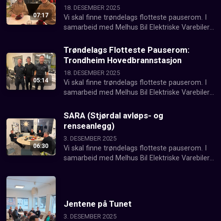
18. DESEMBER 2025
07:17
Vi skal finne trøndelags flotteste pauserom. I 
samarbeid med Melhus Bil Elektriske Varebiler 
besøker vi hver fredag en ny arbeidsplass. 
Denne gangen var det Planetringen Barnehage 
Trøndelags Flotteste Pauserom:
som fikk besøk av Nea Radio.
Trondheim Hovedbrannstasjon
18. DESEMBER 2025
05:14
Vi skal finne trøndelags flotteste pauserom. I 
samarbeid med Melhus Bil Elektriske Varebiler 
besøker vi hver fredag en ny arbeidsplass. 
Denne gangen var det SARA som fikk besøk av 
SARA (Stjørdal avløps- og
Nea Radio.
renseanlegg)
3. DESEMBER 2025
06:30
Vi skal finne trøndelags flotteste pauserom. I 
samarbeid med Melhus Bil Elektriske Varebiler 
besøker vi hver fredag en ny arbeidsplass. 
Denne gangen var det SARA som fikk besøk av 
Nea Radio.
Jentene på Tunet
3. DESEMBER 2025