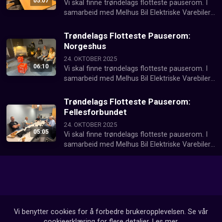
05:07
Vi skal finne trøndelags flotteste pauserom. I 
samarbeid med Melhus Bil Elektriske Varebiler 
besøker vi hver fredag en ny arbeidsplass
Trøndelags Flotteste Pauserom:
Norgeshus
24. OKTOBER 2025
06:10
Vi skal finne trøndelags flotteste pauserom. I 
samarbeid med Melhus Bil Elektriske Varebiler 
besøker vi hver fredag en ny arbeidsplass
Trøndelags Flotteste Pauserom:
Fellesforbundet
24. OKTOBER 2025
05:05
Vi skal finne trøndelags flotteste pauserom. I 
samarbeid med Melhus Bil Elektriske Varebiler 
besøker vi hver fredag en ny arbeidsplass
Vi benytter cookies for å forbedre brukeropplevelsen. Se vår
cookieerklæring for flere detaljer.
Les mer
.