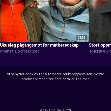
05:52
Ukueleg pågangsmot for matberedskap
Stort oppm
NYHETER
8. OKTOBER 2024
NYHETER
8. O
Vi benytter cookies for å forbedre brukeropplevelsen. Se vår
cookieerklæring for flere detaljer.
Les mer
.
Ansvarlig redaktør