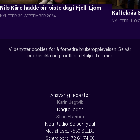
Nils Kåre hadde sin siste dag i Fjell-Ljom
Kaffekråa
NYHETER
30. SEPTEMBER 2024
NYHETER
1. O
Vi benytter cookies for å forbedre brukeropplevelsen. Se vår
cookieerklæring for flere detaljer.
Les mer
.
Ansvarlig redaktør
Karin Jegtvik
Daglig leder
Stian Elverum
Nea Radio Selbu/Tydal
Mediahuset, 7580 SELBU
Sentralbord: 73 81 74 00