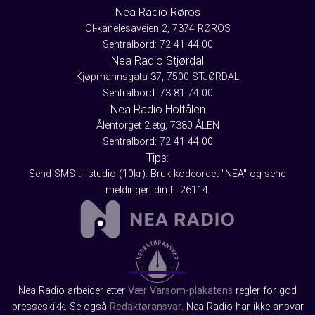
Nea Radio Røros
Ol-kanelesaveien 2, 7374 RØROS
Sentralbord: 72 41 44 00
Nea Radio Stjørdal
Kjøpmannsgata 37, 7500 STJØRDAL
Sentralbord: 73 81 74 00
Nea Radio Holtålen
Ålentorget 2.etg, 7380 ÅLEN
Sentralbord: 72 41 44 00
Tips:
Send SMS til studio (10kr): Bruk kodeordet "NEA" og send
meldingen din til 26114.
Nea Radio arbeider etter
Vær Varsom-plakatens
regler for god
presseskikk. Se også
Redaktøransvar
. Nea Radio har ikke ansvar