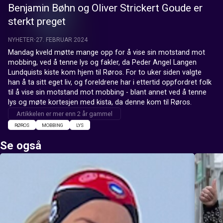
Benjamin Bøhn og Oliver Strickert Goude er
sterkt preget
NYHETER
27. FEBRUAR 2024
Mandag kveld møtte mange opp for å vise sin motstand mot 
mobbing, ved å tenne lys og fakler, da Peder Angel Langen 
Lundquists kiste kom hjem til Røros. For to uker siden valgte 
han å ta sitt eget liv, og foreldrene har i ettertid oppfordret folk 
til å vise sin motstand mot mobbing - blant annet ved å tenne 
lys og møte kortesjen med kista, da denne kom til Røros.
Artikkelen er mer enn 2 år gammel
RØROS
MOBBING
LYS
Se også