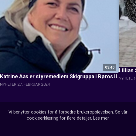
03:40
Lillia
Katrine Aas er styremedlem Skigruppa i Røros IL
NYHETER
NYHETER
27. FEBRUAR 2024
Vi benytter cookies for å forbedre brukeropplevelsen. Se vår
cookieerklæring for flere detaljer.
Les mer
.