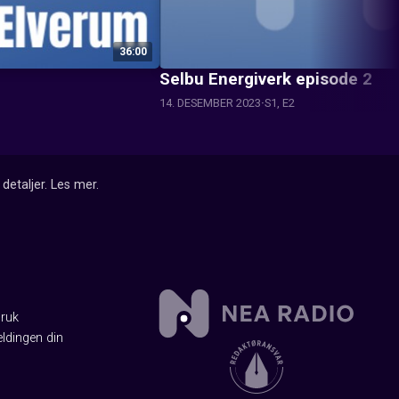
36:00
Selbu Energiverk episode 2
14. DESEMBER 2023
S1, E2
detaljer.
Les mer
.
Bruk
ldingen din