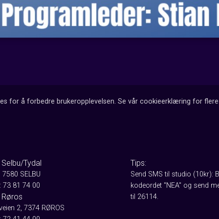
es for å forbedre brukeropplevelsen. Se vår cookieerklæring for flere 
 Selbu/Tydal
Tips:
, 7580 SELBU
Send SMS til studio (10kr): 
: 73 81 74 00
kodeordet "NEA" og send me
 Røros
til 26114.
aveien 2, 7374 RØROS