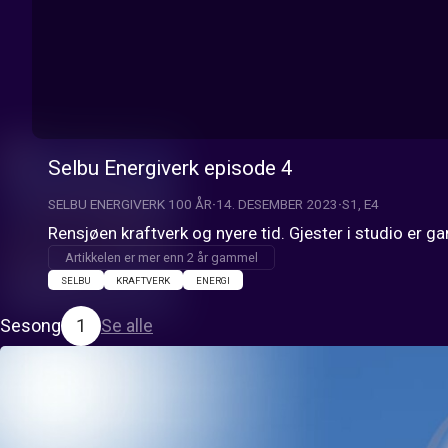
Selbu Energiverk episode 4
SELBU ENERGIVERK 100 ÅR
14. DESEMBER 2023
S1, E4
Rensjøen kraftverk og nyere tid. Gjester i studio er
Artikkelen er mer enn 2 år gammel
SELBU
KRAFTVERK
ENERGI
Sesong
1
Se alle