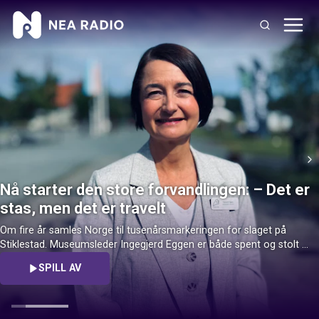
Nå starter den store forvandlingen: – Det er
stas, men det er travelt
Om fire år samles Norge til tusenårsmarkeringen for slaget på 
Stiklestad. Museumsleder Ingegjerd Eggen er både spent og stolt 
over utviklingen som skal gjøre historiske Stiklestad klar for framtida.
SPILL AV