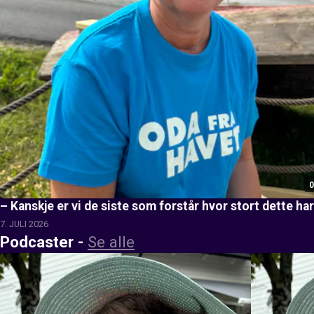
0
– Kanskje er vi de siste som forstår hvor stort dette har 
7. JULI 2026
Podcaster
-
Se alle