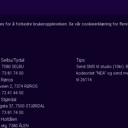
es for å forbedre brukeropplevelsen. Se vår cookieerklæring for flere 
 Selbu/Tydal
Tips:
, 7580 SELBU
Send SMS til studio (10kr): 
: 73 81 74 00
kodeordet "NEA" og send me
 Røros
til 26114.
aveien 2, 7374 RØROS
: 72 41 44 00
Stjørdal
gata 37, 7500 STJØRDAL
: 73 81 74 00
 Holtålen
2.etg, 7380 ÅLEN