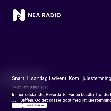
Snart 1. søndag i advent: Kom i julestemnin
TV
27. NOVEMBER 2025
Innherredsbandet Røverdatter var på besøk i Trønderf
Jul i Blåfjell. Og det passer godt med litt julestemning
JUL
JULESTEMNING