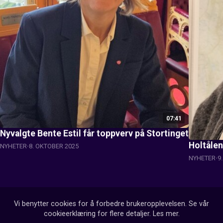
07:41
Nyvalgte Bente Estil får toppverv på Stortinget
Holtåle
NYHETER
8. OKTOBER 2025
NYHETER
9
Vi benytter cookies for å forbedre brukeropplevelsen. Se vår
cookieerklæring for flere detaljer.
Les mer
.