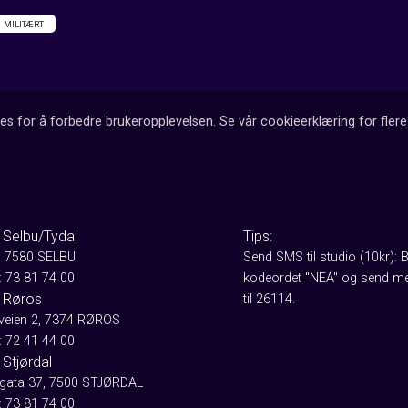
MILITÆRT
es for å forbedre brukeropplevelsen. Se vår cookieerklæring for flere 
 Selbu/Tydal
Tips:
, 7580 SELBU
Send SMS til studio (10kr): 
: 73 81 74 00
kodeordet "NEA" og send me
 Røros
til 26114.
aveien 2, 7374 RØROS
: 72 41 44 00
Stjørdal
gata 37, 7500 STJØRDAL
: 73 81 74 00