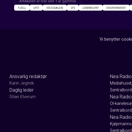
Artikkelen er mer enn 1 år gammel
FJELL
UFO
HESSDALEN
LYS
LOMMELYKT
EKSPERIMENT
Vi benytter cooki
Ansvarlig redaktør
Nea Radio
Karin Jegtvik
Mediahuset
Daglig leder
Sentralbord
Nea Radio
Stian Elverum
Ol-kaneles
Sentralbord
Nea Radio 
Kjøpmanns
Sentralbord