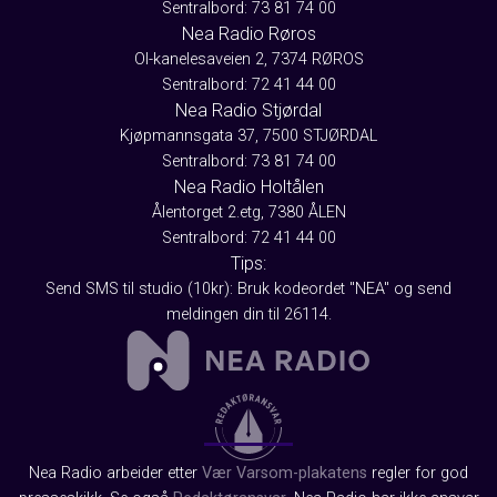
Sentralbord: 73 81 74 00
Nea Radio Røros
Ol-kanelesaveien 2, 7374 RØROS
Sentralbord: 72 41 44 00
Nea Radio Stjørdal
Kjøpmannsgata 37, 7500 STJØRDAL
Sentralbord: 73 81 74 00
Nea Radio Holtålen
Ålentorget 2.etg, 7380 ÅLEN
Sentralbord: 72 41 44 00
Tips:
Send SMS til studio (10kr): Bruk kodeordet "NEA" og send
meldingen din til 26114.
Nea Radio arbeider etter
Vær Varsom-plakatens
regler for god