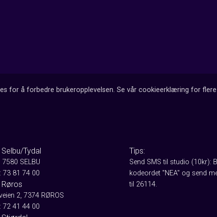
es for å forbedre brukeropplevelsen. Se vår cookieerklæring for flere 
 Selbu/Tydal
Tips:
, 7580 SELBU
Send SMS til studio (10kr): 
: 73 81 74 00
kodeordet "NEA" og send me
 Røros
til 26114.
aveien 2, 7374 RØROS
: 72 41 44 00