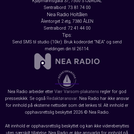
Kjøpmannsgata 37, 7500 STJØRDAL
Sentralbord: 73 81 74 00
Nea Radio Holtålen
Ålentorget 2.etg, 7380 ÅLEN
Sentralbord: 72 41 44 00
Tips:
Send SMS til studio (10kr): Bruk kodeordet "NEA" og send
meldingen din til 26114.
Nea Radio arbeider etter
Vær Varsom-plakatens
regler for god
presseskikk. Se også
Redaktøransvar
. Nea Radio har ikke ansvar
for innhold på eksterne nettsider som det lenkes til. Alt innhold er
opphavsrettslig beskyttet 2026 © Nea Radio.
Alt innhold er opphavsrettslig beskyttet og kan ikke viderebenyttes
uten særskilt tillatelse. Nea Radio er ikke ansvarlig for innhold på