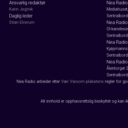
Ansvarlig redaktør
Nea Radio
Karin Jegtvik
Mediahuset
Daglig leder
Sentralbord
Nea Radio
Stian Elverum
Ol-kaneles
Sentralbord
Nea Radio 
Kjøpmanns
Sentralbord
Nea Radio
Ålentorget 
Sentralbord
Nea Radio arbeider etter
Vær Varsom-plakatens
regler for g
Alt innhold er opphavsrettslig beskyttet og kan ik