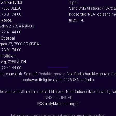
 Selbu/Tydal
Tips:
, 7580 SELBU
Send SMS til studio (10kr): 
: 73 81 74 00
kodeordet "NEA" og send me
 Røros
til 26114.
aveien 2, 7374 RØROS
: 72 41 44 00
Stjørdal
gata 37, 7500 STJØRDAL
: 73 81 74 00
 Holtålen
2.etg, 7380 ÅLEN
: 72 41 44 00
od presseskikk. Se også
Redaktøransvar
. Nea Radio har ikke ansvar for 
opphavsrettslig beskyttet 2026 © Nea Radio.
ke viderebenyttes uten særskilt tillatelse. Nea Radio er ikke ansvarlig fo
INNSTILLINGER
Samtykkeinnstillinger
Informasjon om bruk av «cookies» og personvernpolicy.