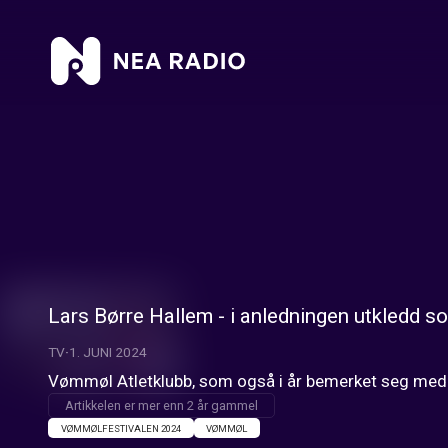
Lars Børre Hallem - i anledningen utkledd s
TV
1. JUNI 2024
Vømmøl Atletklubb, som også i år bemerket seg med 
Artikkelen er mer enn 2 år gammel
VØMMØLFESTIVALEN 2024
VØMMØL