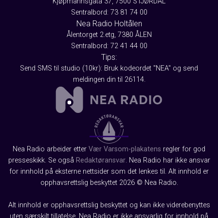
Kjøpmannsgata 37, 7500 STJØRDAL
Sentralbord: 73 81 74 00
Nea Radio Holtålen
Ålentorget 2.etg, 7380 ÅLEN
Sentralbord: 72 41 44 00
Tips:
Send SMS til studio (10kr): Bruk kodeordet "NEA" og send
meldingen din til 26114.
Nea Radio arbeider etter
Vær Varsom-plakatens
regler for god
presseskikk. Se også
Redaktøransvar
. Nea Radio har ikke ansvar
for innhold på eksterne nettsider som det lenkes til. Alt innhold er
opphavsrettslig beskyttet 2026 © Nea Radio.
Alt innhold er opphavsrettslig beskyttet og kan ikke viderebenyttes
uten særskilt tillatelse. Nea Radio er ikke ansvarlig for innhold på