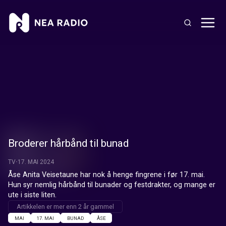
Broderer hårbånd til bunad
TV
17. MAI 2024
Åse Anita Veisetaune har nok å henge fingrene i før 17. mai. 
Hun syr nemlig hårbånd til bunader og festdrakter, og mange er 
ute i siste liten.
Artikkelen er mer enn 2 år gammel
MAI
17. MAI
BUNAD
ÅSE