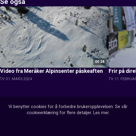
Se også
00:24
Video fra Meråker Alpinsenter påskeaften
Frir på dir
TV
31. MARS 2024
TV
11. FEBRUA
Vi benytter cookies for å forbedre brukeropplevelsen. Se vår
cookieerklæring for flere detaljer.
Les mer
.