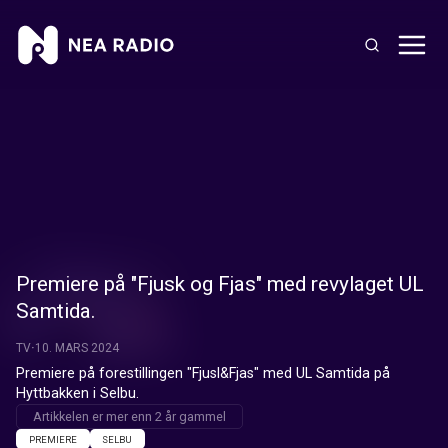
Premiere på "Fjusk og Fjas" med revylaget UL
Samtida.
TV
10. MARS 2024
Premiere på forestillingen "Fjusl&Fjas" med UL Samtida på 
Hyttbakken i Selbu.
Artikkelen er mer enn 2 år gammel
PREMIERE
SELBU