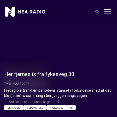
Her fjernes is fra fykesveg 30
TV
8. MARS 2024
Fredag ble trafikken periodevis stanset i forbindelse med at det 
ble fjernet is som hang i bergveggen langs vegen.
Artikkelen er mer enn 2 år gammel
VEIARBEID
VEDLIKEHOLD
FYLKESVEG
IS