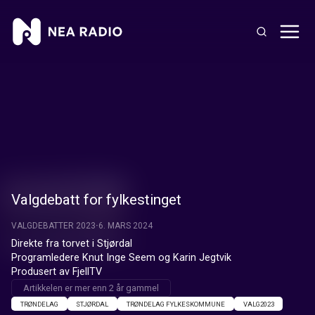
Valgdebatt for fylkestinget
VALGDEBATTER 2023
6. MARS 2024
Direkte fra torvet i Stjørdal

Programledere Knut Inge Seem og Karin Jegtvik

Produsert av FjellTV
Artikkelen er mer enn 2 år gammel
TRØNDELAG
STJØRDAL
TRØNDELAG FYLKESKOMMUNE
VALG2023