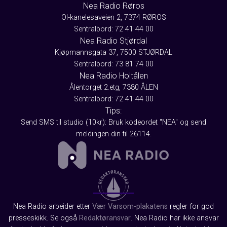
Nea Radio Røros
Ol-kanelesaveien 2, 7374 RØROS
Sentralbord: 72 41 44 00
Nea Radio Stjørdal
Kjøpmannsgata 37, 7500 STJØRDAL
Sentralbord: 73 81 74 00
Nea Radio Holtålen
Ålentorget 2.etg, 7380 ÅLEN
Sentralbord: 72 41 44 00
Tips:
Send SMS til studio (10kr): Bruk kodeordet "NEA" og send
meldingen din til 26114.
Nea Radio arbeider etter
Vær Varsom-plakatens
regler for god
presseskikk. Se også
Redaktøransvar
. Nea Radio har ikke ansvar