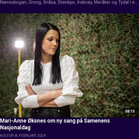
Namsskogan, Grong, Snåsa, Steinkjer, Inderøy, Meråker og Tydal i en 
melkeduell. Sjekk hvem som vant her.
08:15
Mari-Anne Øksnes om ny sang på Samenens
Nasjonaldag
KULTUR
8. FEBRUAR 2024