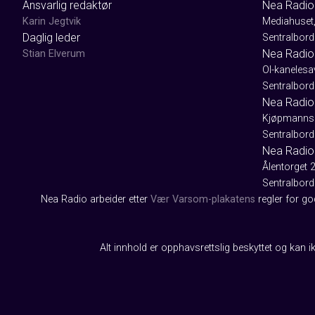
Ansvarlig redaktør
Nea Radio
Karin Jegtvik
Mediahuset
Daglig leder
Sentralbord
Nea Radio
Stian Elverum
Ol-kaneles
Sentralbord
Nea Radio 
Kjøpmanns
Sentralbord
Nea Radio
Ålentorget 
Sentralbord
Nea Radio arbeider etter
Vær Varsom-plakatens
regler for g
Alt innhold er opphavsrettslig beskyttet og kan ik