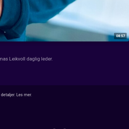
08:57
as Leikvoll daglig leder.
detaljer.
Les mer
.