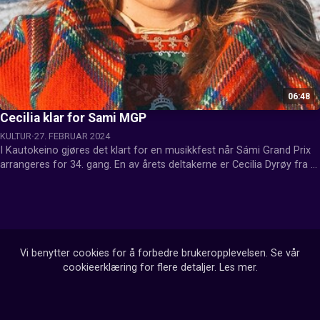
06:48
Cecilia klar for Sami MGP
KULTUR
27. FEBRUAR 2024
I Kautokeino gjøres det klart for en musikkfest når Sámi Grand Prix 
arrangeres for 34. gang. En av årets deltakerne er Cecilia Dyrøy fra 
Røros. Hun skal fremføre låten «Mannem åajaldahteme».
Vi benytter cookies for å forbedre brukeropplevelsen. Se vår
cookieerklæring for flere detaljer.
Les mer
.