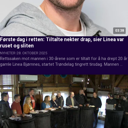
03:38
Første dag i retten: Tiltalte nekter drap, sier Linea var
ruset og sliten
NYHETER
28. OKTOBER 2025
Rettssaken mot mannen i 30-årene som er tiltalt for å ha drept 20 år 
gamle Linea Bjørnnes, startet Trøndelag tingrett tirsdag. Mannen 
nekter straffskyld. Anders Fossum, som er nyhetsredaktør i Bladet, 
har fulgt saken i retten tirsdag. (Foto: Bjørn Fuldseth/Bladet)