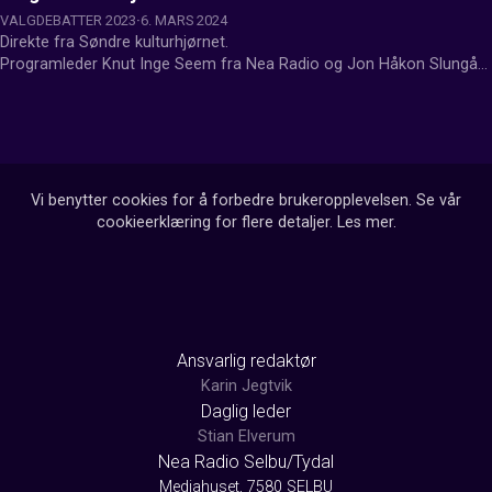
VALGDEBATTER 2023
6. MARS 2024
Direkte fra Søndre kulturhjørnet.

Programleder Knut Inge Seem fra Nea Radio og Jon Håkon Slungård 
fra Bladet.

Produsert av FjellTV
Vi benytter cookies for å forbedre brukeropplevelsen. Se vår
cookieerklæring for flere detaljer.
Les mer
.
Ansvarlig redaktør
Karin Jegtvik
Daglig leder
Stian Elverum
Nea Radio Selbu/Tydal
Mediahuset, 7580 SELBU