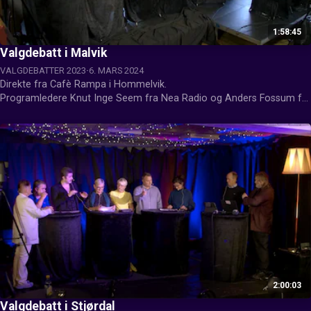
1:58:45
Valgdebatt i Malvik
VALGDEBATTER 2023
6. MARS 2024
Direkte fra Cafè Rampa i Hommelvik.

Programledere Knut Inge Seem fra Nea Radio og Anders Fossum fra 
Bladet.

Produsert av FjellTV
2:00:03
Valgdebatt i Stjørdal