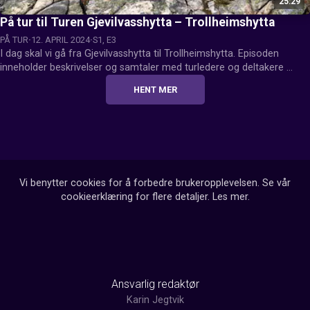
25:29
På tur til Turen Gjevilvasshytta – Trollheimshytta
PÅ TUR
12. APRIL 2024
S1, E3
I dag skal vi gå fra Gjevilvasshytta til Trollheimshytta. Episoden 
inneholder beskrivelser og samtaler med turledere og deltakere 
underveis på dagsturen. Ansvarlig for programmet er Morgan 
HENT MER
Frelsøy.
Vi benytter cookies for å forbedre brukeropplevelsen. Se vår
cookieerklæring for flere detaljer.
Les mer
.
Ansvarlig redaktør
Karin Jegtvik