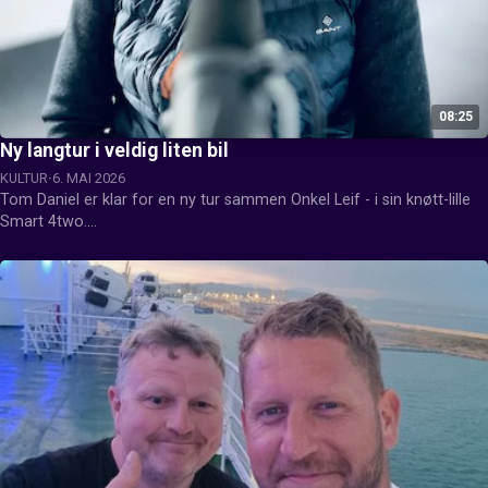
08:25
Ny langtur i veldig liten bil
KULTUR
6. MAI 2026
Tom Daniel er klar for en ny tur sammen Onkel Leif - i sin knøtt-lille 
Smart 4two.

Hvor går turen denne gangen?