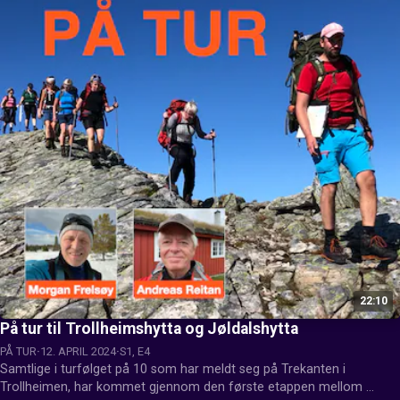
22:10
På tur til Trollheimshytta og Jøldalshytta
PÅ TUR
12. APRIL 2024
S1, E4
Samtlige i turfølget på 10 som har meldt seg på Trekanten i 
Trollheimen, har kommet gjennom den første etappen mellom 