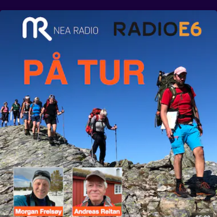
Gjevilvasshytta og Trollheimshytta. Etter ei natt her er det en ny dag 
med nye turmuligheter. Og verten ved Jøldalhytta har noen artige do-
historier på lager.   

Ansvarlig for programmet er Morgan Frelsøy.