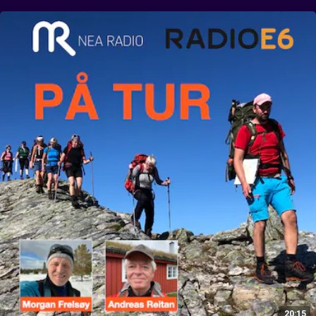
Aunegrenda, besøkt Barnas turlag og NTT , og i dag spør vi - hva 
med fjellturismen i framtida?

Dette er den siste episoden i serien På tur, laget av Morgan Frelsøy i 
Radio E6 og Andreas Reitan i Nea Radio.
20:15