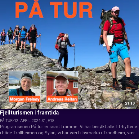
21:10
Fjellturismen i framtida
PÅ TUR
12. APRIL 2024
S1, E18
Programserien På tur er snart framme. Vi har besøkt alle TT-hyttene 
i både Trollheimen og Sylan, vi har vært i bymarka i Trondheim, vært i 