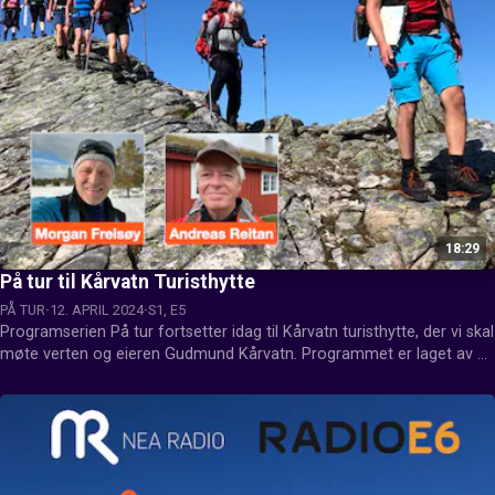
18:29
På tur til Kårvatn Turisthytte
PÅ TUR
12. APRIL 2024
S1, E5
Programserien På tur fortsetter idag til Kårvatn turisthytte, der vi skal 
møte verten og eieren Gudmund Kårvatn. Programmet er laget av 
Morgan Frelsøy fra Radio E6