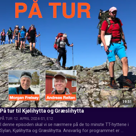
19:51
På tur til Kjølihytta og Græslihytta
PÅ TUR
12. APRIL 2024
S1, E12
I denne episoden skal vi se nærmere på de to minste TT-hyttene i 
Sylan, Kjølihytta og Græslihytta. Ansvarlig for programmet er 