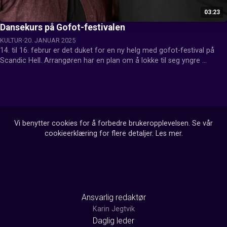
03:23
Dansekurs på Gofot-festivalen
KULTUR
20. JANUAR 2025
14. til 16. februr er det duket for en ny helg med gofot-festival på 
Scandic Hell. Arrangøren har en plan om å lokke til seg yngre 
deltakere, og frister dermed med gratis pols-kurs for de under 25 år 
under festivalen.
Vi benytter cookies for å forbedre brukeropplevelsen. Se vår
cookieerklæring for flere detaljer.
Les mer
.
Ansvarlig redaktør
Karin Jegtvik
Daglig leder