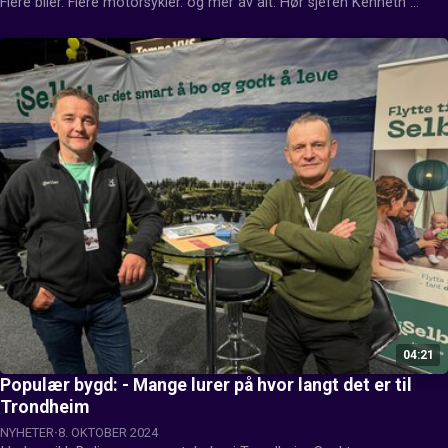
Flere biler. Flere motorsykler. og mer av alt. Hør sjefen Kenneth 
Hansen fortelle hva vi har i vente.
04:21
Populær bygd: - Mange lurer på hvor langt det er til
Trondheim
NYHETER
8. OKTOBER 2024