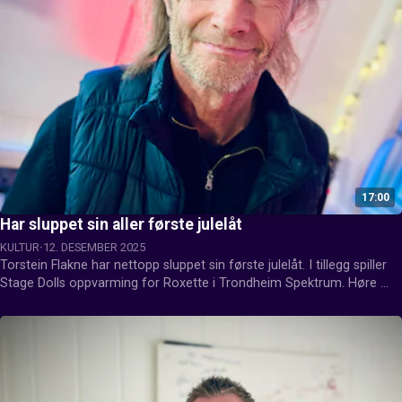
17:00
Har sluppet sin aller første julelåt
KULTUR
12. DESEMBER 2025
Torstein Flakne har nettopp sluppet sin første julelåt. I tillegg spiller 
Stage Dolls oppvarming for Roxette i Trondheim Spektrum. Høre 
juleprat med Torstein.