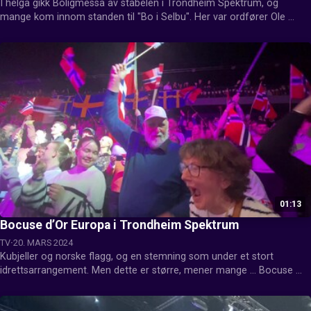
I helga gikk Boligmessa av stabelen i Trondheim Spektrum, og 
mange kom innom standen til "Bo i Selbu". Her var ordfører Ole 
Morten Balstad og Roar Uglem, og det mange lurte på var nærhet til 
Trondheim - hør hvilket svar de fikk her.
01:13
Bocuse d’Or Europa i Trondheim Spektrum
TV
20. MARS 2024
Kubjeller og norske flagg, og en stemning som under et stort 
idrettsarrangement. Men dette er større, mener mange ... Bocuse 
d’Or Europa i Trondheim Spektrum. Og på tribunen før prisutdelingen, 
er spenningen stor.