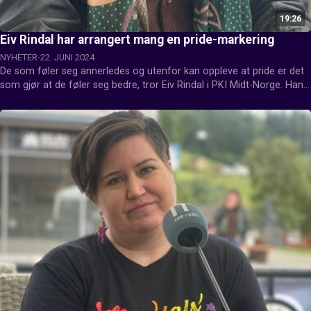
19:26
Eiv Rindal har arrangert mang en pride-markering
NYHETER
22. JUNI 2024
De som føler seg annerledes og utenfor kan oppleve at pride er det 
som gjør at de føler seg bedre, tror Eiv Rindal i PKI Midt-Norge. Han 
har tidligere vært leder for pride i Trondheim.