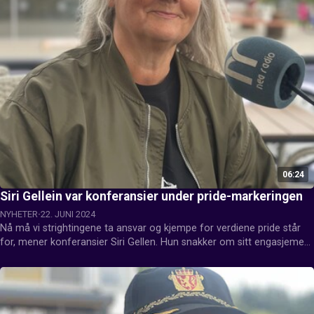
06:24
Siri Gellein var konferansier under pride-markeringen
NYHETER
22. JUNI 2024
Nå må vi strightingene ta ansvar og kjempe for verdiene pride står 
for, mener konferansier Siri Gellen. Hun snakker om sitt engasjement 
for både pride-saken og om Peder Angels stiftelse.