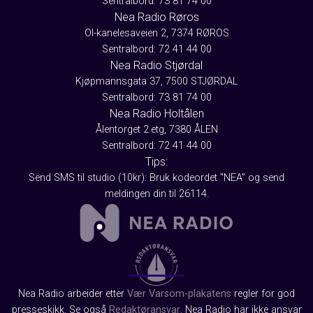
Sentralbord: 73 81 74 00
Nea Radio Røros
Ol-kanelesaveien 2, 7374 RØROS
Sentralbord: 72 41 44 00
Nea Radio Stjørdal
Kjøpmannsgata 37, 7500 STJØRDAL
Sentralbord: 73 81 74 00
Nea Radio Holtålen
Ålentorget 2.etg, 7380 ÅLEN
Sentralbord: 72 41 44 00
Tips:
Send SMS til studio (10kr): Bruk kodeordet "NEA" og send
meldingen din til 26114.
Nea Radio arbeider etter
Vær Varsom-plakatens
regler for god
presseskikk. Se også
Redaktøransvar
. Nea Radio har ikke ansvar