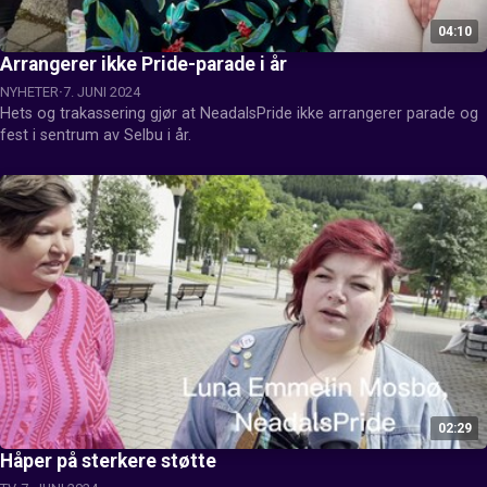
04:10
Arrangerer ikke Pride-parade i år
NYHETER
7. JUNI 2024
Hets og trakassering gjør at NeadalsPride ikke arrangerer parade og 
fest i sentrum av Selbu i år.
02:29
Håper på sterkere støtte